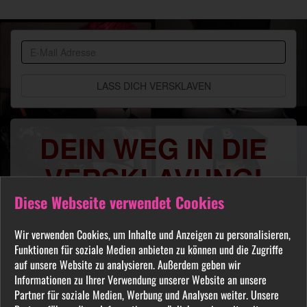
BDSM
Community
DEIN WEG IN DIE
VERSKLAVUNG!
Diese Webseite verwendet Cookies
Du sehnst Dich danach benutzt, manipuliert,
gequält oder ausgelacht zu werden? Jeder
Wir verwenden Cookies, um Inhalte und Anzeigen zu personalisieren,
FETISCH ist in unserer Community willkommen
Funktionen für soziale Medien anbieten zu können und die Zugriffe
und auch Du wirst hier Deine Herrin finden, die
auf unsere Website zu analysieren. Außerdem geben wir
Dich Schritt für Schritt in das Sklavenleben deiner
Informationen zu Ihrer Verwendung unserer Website an unsere
Partner für soziale Medien, Werbung und Analysen weiter. Unsere
Träume führt. Lebe deine dunkelsten Fantasien