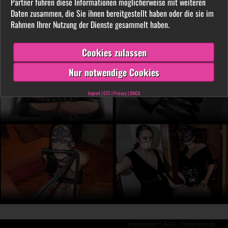
Partner führen diese Informationen möglicherweise mit weiteren
LIVE vor der Cam aus. Finde unter tausenden
Daten zusammen, die Sie ihnen bereitgestellt haben oder die sie im
privaten SM- und Fetischvideos deine dominante
Rahmen Ihrer Nutzung der Dienste gesammelt haben.
Lady und genieße die Leidenschaft, die Leiden
schafft!
Cookies zulassen
Nur notwendige Cookies
Imprint
|
GTC
|
Privacy
|
DMCA
Impressum |
AGB |
Datenschutz