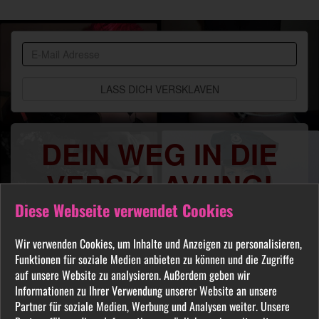
BDSM
Community
DEIN WEG IN DIE
VERSKLAVUNG!
Diese Webseite verwendet Cookies
Du sehnst Dich danach benutzt, manipuliert,
gequält oder ausgelacht zu werden? Jeder
Wir verwenden Cookies, um Inhalte und Anzeigen zu personalisieren,
FETISCH ist in unserer Community willkommen
Funktionen für soziale Medien anbieten zu können und die Zugriffe
und auch Du wirst hier Deine Herrin finden, die
auf unsere Website zu analysieren. Außerdem geben wir
Dich Schritt für Schritt in das Sklavenleben deiner
Informationen zu Ihrer Verwendung unserer Website an unsere
Partner für soziale Medien, Werbung und Analysen weiter. Unsere
Träume führt. Lebe deine dunkelsten Fantasien