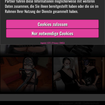
Partner führen diese Informationen möglicherweise mit weiteren
LIVE vor der Cam aus. Finde unter tausenden
Daten zusammen, die Sie ihnen bereitgestellt haben oder die sie im
privaten SM- und Fetischvideos deine dominante
Rahmen Ihrer Nutzung der Dienste gesammelt haben.
Lady und genieße die Leidenschaft, die Leiden
schafft!
Cookies zulassen
Nur notwendige Cookies
Imprint
|
GTC
|
Privacy
|
DMCA
Impressum |
AGB |
Datenschutz