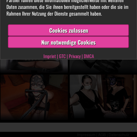
LIVE vor der Cam aus. Finde unter tausenden
Daten zusammen, die Sie ihnen bereitgestellt haben oder die sie im
privaten SM- und Fetischvideos deine dominante
Rahmen Ihrer Nutzung der Dienste gesammelt haben.
Lady und genieße die Leidenschaft, die Leiden
schafft!
Cookies zulassen
Nur notwendige Cookies
Imprint
|
GTC
|
Privacy
|
DMCA
Impressum |
AGB |
Datenschutz