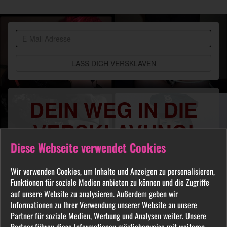
BDSM
Community
DEIN WEG IN DIE
VERSKLAVUNG!
Diese Webseite verwendet Cookies
Du sehnst Dich danach benutzt, manipuliert,
gequält oder ausgelacht zu werden? Jeder
Wir verwenden Cookies, um Inhalte und Anzeigen zu personalisieren,
FETISCH ist in unserer Community willkommen
Funktionen für soziale Medien anbieten zu können und die Zugriffe
und auch Du wirst hier Deine Herrin finden, die
auf unsere Website zu analysieren. Außerdem geben wir
Informationen zu Ihrer Verwendung unserer Website an unsere
Dich Schritt für Schritt in das Sklavenleben deiner
Partner für soziale Medien, Werbung und Analysen weiter. Unsere
Träume führt. Lebe deine dunkelsten Fantasien
Partner führen diese Informationen möglicherweise mit weiteren