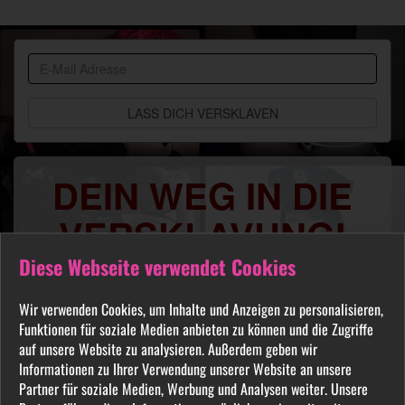
BDSM
Community
DEIN WEG IN DIE
VERSKLAVUNG!
Diese Webseite verwendet Cookies
Du sehnst Dich danach benutzt, manipuliert,
gequält oder ausgelacht zu werden? Jeder
Wir verwenden Cookies, um Inhalte und Anzeigen zu personalisieren,
FETISCH ist in unserer Community willkommen
Funktionen für soziale Medien anbieten zu können und die Zugriffe
und auch Du wirst hier Deine Herrin finden, die
auf unsere Website zu analysieren. Außerdem geben wir
Dich Schritt für Schritt in das Sklavenleben deiner
Informationen zu Ihrer Verwendung unserer Website an unsere
Partner für soziale Medien, Werbung und Analysen weiter. Unsere
Träume führt. Lebe deine dunkelsten Fantasien