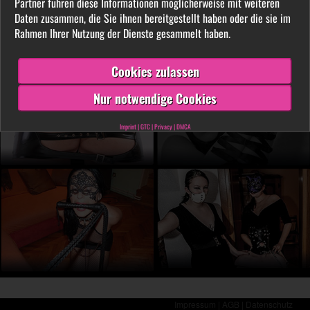
Partner führen diese Informationen möglicherweise mit weiteren
LIVE vor der Cam aus. Finde unter tausenden
Daten zusammen, die Sie ihnen bereitgestellt haben oder die sie im
privaten SM- und Fetischvideos deine dominante
Rahmen Ihrer Nutzung der Dienste gesammelt haben.
Lady und genieße die Leidenschaft, die Leiden
schafft!
Cookies zulassen
Nur notwendige Cookies
Imprint
|
GTC
|
Privacy
|
DMCA
Impressum |
AGB |
Datenschutz