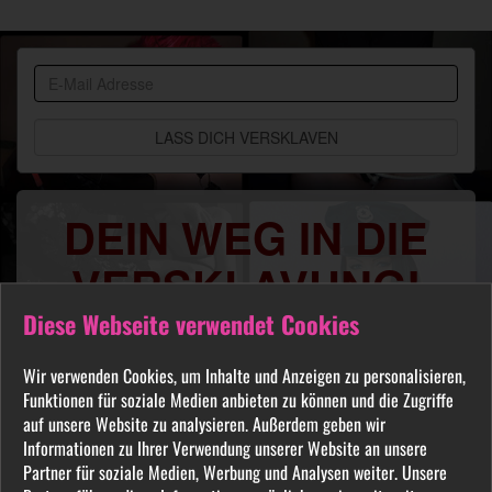
BDSM
Community
DEIN WEG IN DIE
VERSKLAVUNG!
Diese Webseite verwendet Cookies
Du sehnst Dich danach benutzt, manipuliert,
gequält oder ausgelacht zu werden? Jeder
Wir verwenden Cookies, um Inhalte und Anzeigen zu personalisieren,
FETISCH ist in unserer Community willkommen
Funktionen für soziale Medien anbieten zu können und die Zugriffe
und auch Du wirst hier Deine Herrin finden, die
auf unsere Website zu analysieren. Außerdem geben wir
Dich Schritt für Schritt in das Sklavenleben deiner
Informationen zu Ihrer Verwendung unserer Website an unsere
Partner für soziale Medien, Werbung und Analysen weiter. Unsere
Träume führt. Lebe deine dunkelsten Fantasien