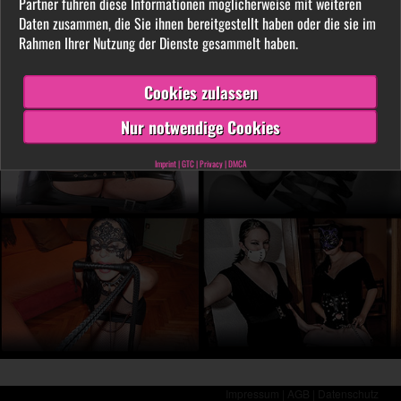
Partner führen diese Informationen möglicherweise mit weiteren
LIVE vor der Cam aus. Finde unter tausenden
Daten zusammen, die Sie ihnen bereitgestellt haben oder die sie im
privaten SM- und Fetischvideos deine dominante
Rahmen Ihrer Nutzung der Dienste gesammelt haben.
Lady und genieße die Leidenschaft, die Leiden
schafft!
Cookies zulassen
Nur notwendige Cookies
Imprint
|
GTC
|
Privacy
|
DMCA
Impressum |
AGB |
Datenschutz