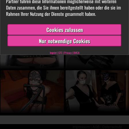
Partner führen diese Informationen möglicherweise mit weiteren
LIVE vor der Cam aus. Finde unter tausenden
Daten zusammen, die Sie ihnen bereitgestellt haben oder die sie im
privaten SM- und Fetischvideos deine dominante
Rahmen Ihrer Nutzung der Dienste gesammelt haben.
Lady und genieße die Leidenschaft, die Leiden
schafft!
Cookies zulassen
Nur notwendige Cookies
Imprint
|
GTC
|
Privacy
|
DMCA
Impressum |
AGB |
Datenschutz