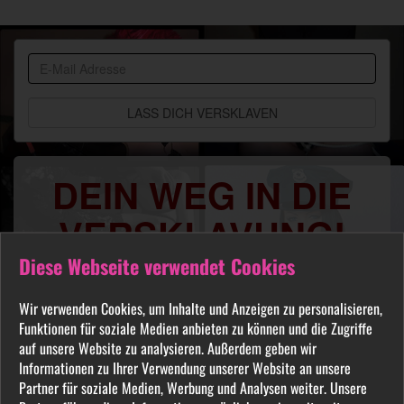
BDSM
Community
DEIN WEG IN DIE
VERSKLAVUNG!
Diese Webseite verwendet Cookies
Du sehnst Dich danach benutzt, manipuliert,
gequält oder ausgelacht zu werden? Jeder
Wir verwenden Cookies, um Inhalte und Anzeigen zu personalisieren,
FETISCH ist in unserer Community willkommen
Funktionen für soziale Medien anbieten zu können und die Zugriffe
und auch Du wirst hier Deine Herrin finden, die
auf unsere Website zu analysieren. Außerdem geben wir
Dich Schritt für Schritt in das Sklavenleben deiner
Informationen zu Ihrer Verwendung unserer Website an unsere
Partner für soziale Medien, Werbung und Analysen weiter. Unsere
Träume führt. Lebe deine dunkelsten Fantasien