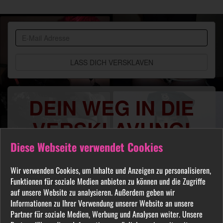
BDSM
Community
DEIN WEG IN DIE
VERSKLAVUNG!
Diese Webseite verwendet Cookies
Du sehnst Dich danach benutzt, manipuliert,
gequält oder ausgelacht zu werden? Jeder
Wir verwenden Cookies, um Inhalte und Anzeigen zu personalisieren,
FETISCH ist in unserer Community willkommen
Funktionen für soziale Medien anbieten zu können und die Zugriffe
und auch Du wirst hier Deine Herrin finden, die
auf unsere Website zu analysieren. Außerdem geben wir
Dich Schritt für Schritt in das Sklavenleben deiner
Informationen zu Ihrer Verwendung unserer Website an unsere
Partner für soziale Medien, Werbung und Analysen weiter. Unsere
Träume führt. Lebe deine dunkelsten Fantasien