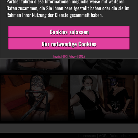
Partner führen diese Informationen möglicherweise mit weiteren
LIVE vor der Cam aus. Finde unter tausenden
Daten zusammen, die Sie ihnen bereitgestellt haben oder die sie im
privaten SM- und Fetischvideos deine dominante
Rahmen Ihrer Nutzung der Dienste gesammelt haben.
Lady und genieße die Leidenschaft, die Leiden
schafft!
Cookies zulassen
Nur notwendige Cookies
Imprint
|
GTC
|
Privacy
|
DMCA
Impressum |
AGB |
Datenschutz