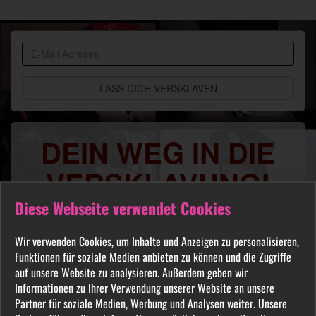
BDSM
Community
DEIN WEG IN DIE
VERSKLAVUNG!
Diese Webseite verwendet Cookies
Du sehnst Dich danach benutzt, manipuliert,
gequält oder ausgelacht zu werden? Jeder
Wir verwenden Cookies, um Inhalte und Anzeigen zu personalisieren,
FETISCH ist in unserer Community willkommen
Funktionen für soziale Medien anbieten zu können und die Zugriffe
und auch Du wirst hier Deine Herrin finden, die
auf unsere Website zu analysieren. Außerdem geben wir
Dich Schritt für Schritt in das Sklavenleben deiner
Informationen zu Ihrer Verwendung unserer Website an unsere
Partner für soziale Medien, Werbung und Analysen weiter. Unsere
Träume führt. Lebe deine dunkelsten Fantasien