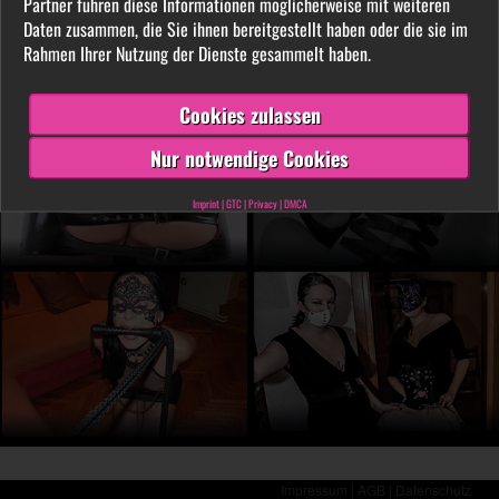
Partner führen diese Informationen möglicherweise mit weiteren
LIVE vor der Cam aus. Finde unter tausenden
Daten zusammen, die Sie ihnen bereitgestellt haben oder die sie im
privaten SM- und Fetischvideos deine dominante
Rahmen Ihrer Nutzung der Dienste gesammelt haben.
Lady und genieße die Leidenschaft, die Leiden
schafft!
Cookies zulassen
Nur notwendige Cookies
Imprint
|
GTC
|
Privacy
|
DMCA
Impressum |
AGB |
Datenschutz