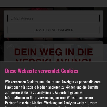
BDSM
Community
DEIN WEG IN DIE
VERSKLAVUNG!
Diese Webseite verwendet Cookies
Du sehnst Dich danach benutzt, manipuliert,
gequält oder ausgelacht zu werden? Jeder
Wir verwenden Cookies, um Inhalte und Anzeigen zu personalisieren,
FETISCH ist in unserer Community willkommen
Funktionen für soziale Medien anbieten zu können und die Zugriffe
und auch Du wirst hier Deine Herrin finden, die
auf unsere Website zu analysieren. Außerdem geben wir
Dich Schritt für Schritt in das Sklavenleben deiner
Informationen zu Ihrer Verwendung unserer Website an unsere
Partner für soziale Medien, Werbung und Analysen weiter. Unsere
Träume führt. Lebe deine dunkelsten Fantasien