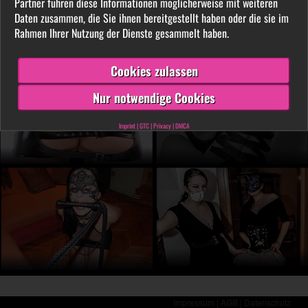
Partner führen diese Informationen möglicherweise mit weiteren
LIVE vor der Cam aus. Finde unter tausenden
Daten zusammen, die Sie ihnen bereitgestellt haben oder die sie im
privaten SM- und Fetischvideos deine dominante
Rahmen Ihrer Nutzung der Dienste gesammelt haben.
Lady und genieße die Leidenschaft, die Leiden
schafft!
Cookies zulassen
Nur notwendige Cookies
Imprint
|
GTC
|
Privacy
|
DMCA
Impressum |
AGB |
Datenschutz