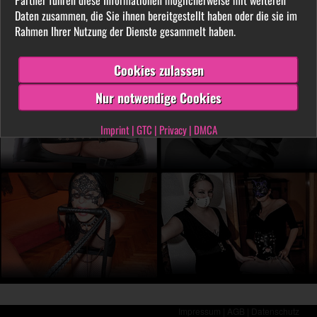
LIVE vor der Cam aus. Finde unter tausenden
Daten zusammen, die Sie ihnen bereitgestellt haben oder die sie im
privaten SM- und Fetischvideos deine dominante
Rahmen Ihrer Nutzung der Dienste gesammelt haben.
Lady und genieße die Leidenschaft, die Leiden
schafft!
Cookies zulassen
Nur notwendige Cookies
Imprint
|
GTC
|
Privacy
|
DMCA
Impressum |
AGB |
Datenschutz