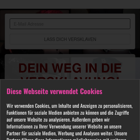
BDSM
Community
DEIN WEG IN DIE
VERSKLAVUNG!
Diese Webseite verwendet Cookies
Du sehnst Dich danach benutzt, manipuliert,
gequält oder ausgelacht zu werden? Jeder
Wir verwenden Cookies, um Inhalte und Anzeigen zu personalisieren,
FETISCH ist in unserer Community willkommen
Funktionen für soziale Medien anbieten zu können und die Zugriffe
und auch Du wirst hier Deine Herrin finden, die
auf unsere Website zu analysieren. Außerdem geben wir
Informationen zu Ihrer Verwendung unserer Website an unsere
Dich Schritt für Schritt in das Sklavenleben deiner
Partner für soziale Medien, Werbung und Analysen weiter. Unsere
Träume führt. Lebe deine dunkelsten Fantasien
Partner führen diese Informationen möglicherweise mit weiteren