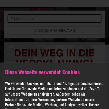
BDSM
Community
DEIN WEG IN DIE
VERSKLAVUNG!
Diese Webseite verwendet Cookies
Du sehnst Dich danach benutzt, manipuliert,
gequält oder ausgelacht zu werden? Jeder
Wir verwenden Cookies, um Inhalte und Anzeigen zu personalisieren,
FETISCH ist in unserer Community willkommen
Funktionen für soziale Medien anbieten zu können und die Zugriffe
und auch Du wirst hier Deine Herrin finden, die
auf unsere Website zu analysieren. Außerdem geben wir
Dich Schritt für Schritt in das Sklavenleben deiner
Informationen zu Ihrer Verwendung unserer Website an unsere
Partner für soziale Medien, Werbung und Analysen weiter. Unsere
Träume führt. Lebe deine dunkelsten Fantasien