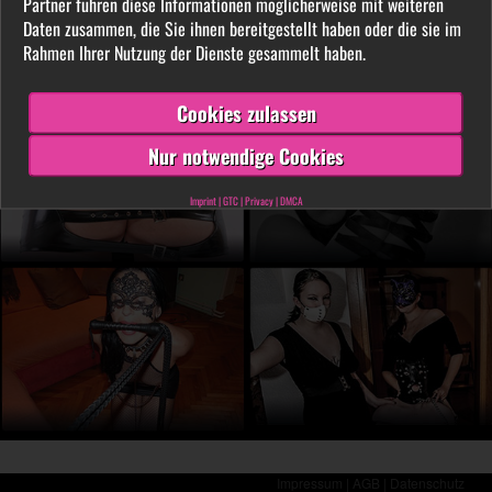
Partner führen diese Informationen möglicherweise mit weiteren
LIVE vor der Cam aus. Finde unter tausenden
Daten zusammen, die Sie ihnen bereitgestellt haben oder die sie im
privaten SM- und Fetischvideos deine dominante
Rahmen Ihrer Nutzung der Dienste gesammelt haben.
Lady und genieße die Leidenschaft, die Leiden
schafft!
Cookies zulassen
Nur notwendige Cookies
Imprint
|
GTC
|
Privacy
|
DMCA
Impressum |
AGB |
Datenschutz