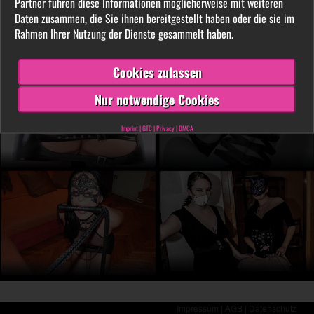
Partner führen diese Informationen möglicherweise mit weiteren
LIVE vor der Cam aus. Finde unter tausenden
Daten zusammen, die Sie ihnen bereitgestellt haben oder die sie im
privaten SM- und Fetischvideos deine dominante
Rahmen Ihrer Nutzung der Dienste gesammelt haben.
Lady und genieße die Leidenschaft, die Leiden
schafft!
Cookies zulassen
Nur notwendige Cookies
Imprint
|
GTC
|
Privacy
|
DMCA
Impressum |
AGB |
Datenschutz