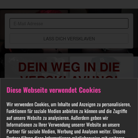
BDSM
Community
DEIN WEG IN DIE
VERSKLAVUNG!
Diese Webseite verwendet Cookies
Du sehnst Dich danach benutzt, manipuliert,
gequält oder ausgelacht zu werden? Jeder
Wir verwenden Cookies, um Inhalte und Anzeigen zu personalisieren,
FETISCH ist in unserer Community willkommen
Funktionen für soziale Medien anbieten zu können und die Zugriffe
und auch Du wirst hier Deine Herrin finden, die
auf unsere Website zu analysieren. Außerdem geben wir
Informationen zu Ihrer Verwendung unserer Website an unsere
Dich Schritt für Schritt in das Sklavenleben deiner
Partner für soziale Medien, Werbung und Analysen weiter. Unsere
Träume führt. Lebe deine dunkelsten Fantasien
Partner führen diese Informationen möglicherweise mit weiteren