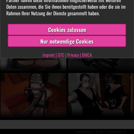
LIVE vor der Cam aus. Finde unter tausenden
Daten zusammen, die Sie ihnen bereitgestellt haben oder die sie im
privaten SM- und Fetischvideos deine dominante
Rahmen Ihrer Nutzung der Dienste gesammelt haben.
Lady und genieße die Leidenschaft, die Leiden
schafft!
Cookies zulassen
Nur notwendige Cookies
Imprint
|
GTC
|
Privacy
|
DMCA
Impressum |
AGB |
Datenschutz