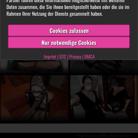
LIVE vor der Cam aus. Finde unter tausenden
Daten zusammen, die Sie ihnen bereitgestellt haben oder die sie im
privaten SM- und Fetischvideos deine dominante
Rahmen Ihrer Nutzung der Dienste gesammelt haben.
Lady und genieße die Leidenschaft, die Leiden
schafft!
Cookies zulassen
Nur notwendige Cookies
Imprint
|
GTC
|
Privacy
|
DMCA
Impressum |
AGB |
Datenschutz