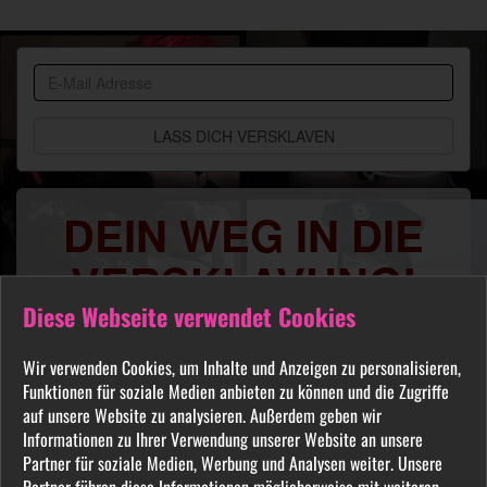
BDSM
Community
DEIN WEG IN DIE
VERSKLAVUNG!
Diese Webseite verwendet Cookies
Du sehnst Dich danach benutzt, manipuliert,
gequält oder ausgelacht zu werden? Jeder
Wir verwenden Cookies, um Inhalte und Anzeigen zu personalisieren,
FETISCH ist in unserer Community willkommen
Funktionen für soziale Medien anbieten zu können und die Zugriffe
und auch Du wirst hier Deine Herrin finden, die
auf unsere Website zu analysieren. Außerdem geben wir
Informationen zu Ihrer Verwendung unserer Website an unsere
Dich Schritt für Schritt in das Sklavenleben deiner
Partner für soziale Medien, Werbung und Analysen weiter. Unsere
Träume führt. Lebe deine dunkelsten Fantasien
Partner führen diese Informationen möglicherweise mit weiteren