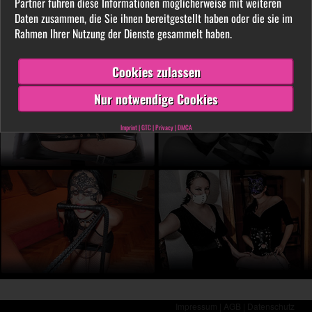
Partner führen diese Informationen möglicherweise mit weiteren
LIVE vor der Cam aus. Finde unter tausenden
Daten zusammen, die Sie ihnen bereitgestellt haben oder die sie im
privaten SM- und Fetischvideos deine dominante
Rahmen Ihrer Nutzung der Dienste gesammelt haben.
Lady und genieße die Leidenschaft, die Leiden
schafft!
Cookies zulassen
Nur notwendige Cookies
Imprint
|
GTC
|
Privacy
|
DMCA
Impressum |
AGB |
Datenschutz