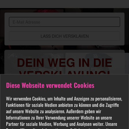
BDSM
Community
DEIN WEG IN DIE
VERSKLAVUNG!
Diese Webseite verwendet Cookies
Du sehnst Dich danach benutzt, manipuliert,
gequält oder ausgelacht zu werden? Jeder
Wir verwenden Cookies, um Inhalte und Anzeigen zu personalisieren,
FETISCH ist in unserer Community willkommen
Funktionen für soziale Medien anbieten zu können und die Zugriffe
und auch Du wirst hier Deine Herrin finden, die
auf unsere Website zu analysieren. Außerdem geben wir
Dich Schritt für Schritt in das Sklavenleben deiner
Informationen zu Ihrer Verwendung unserer Website an unsere
Partner für soziale Medien, Werbung und Analysen weiter. Unsere
Träume führt. Lebe deine dunkelsten Fantasien