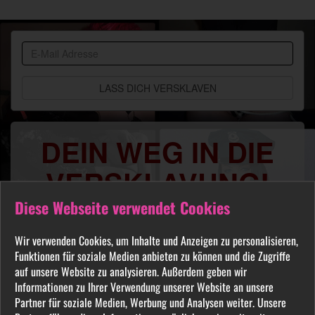
BDSM
Community
DEIN WEG IN DIE
VERSKLAVUNG!
Diese Webseite verwendet Cookies
Du sehnst Dich danach benutzt, manipuliert,
gequält oder ausgelacht zu werden? Jeder
Wir verwenden Cookies, um Inhalte und Anzeigen zu personalisieren,
FETISCH ist in unserer Community willkommen
Funktionen für soziale Medien anbieten zu können und die Zugriffe
und auch Du wirst hier Deine Herrin finden, die
auf unsere Website zu analysieren. Außerdem geben wir
Dich Schritt für Schritt in das Sklavenleben deiner
Informationen zu Ihrer Verwendung unserer Website an unsere
Partner für soziale Medien, Werbung und Analysen weiter. Unsere
Träume führt. Lebe deine dunkelsten Fantasien