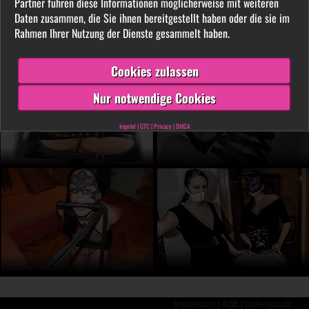
Partner führen diese Informationen möglicherweise mit weiteren
LIVE vor der Cam aus. Finde unter tausenden
Daten zusammen, die Sie ihnen bereitgestellt haben oder die sie im
privaten SM- und Fetischvideos deine dominante
Rahmen Ihrer Nutzung der Dienste gesammelt haben.
Lady und genieße die Leidenschaft, die Leiden
schafft!
Cookies zulassen
Nur notwendige Cookies
Imprint
|
GTC
|
Privacy
|
DMCA
Impressum |
AGB |
Datenschutz