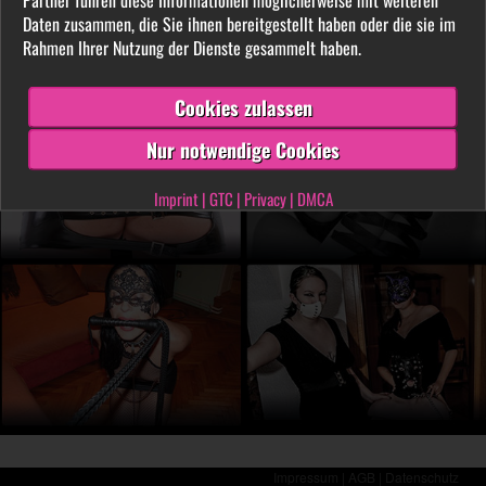
LIVE vor der Cam aus. Finde unter tausenden
Daten zusammen, die Sie ihnen bereitgestellt haben oder die sie im
privaten SM- und Fetischvideos deine dominante
Rahmen Ihrer Nutzung der Dienste gesammelt haben.
Lady und genieße die Leidenschaft, die Leiden
schafft!
Cookies zulassen
Nur notwendige Cookies
Imprint
|
GTC
|
Privacy
|
DMCA
Impressum |
AGB |
Datenschutz