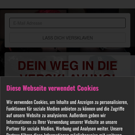
BDSM
Community
DEIN WEG IN DIE
VERSKLAVUNG!
Diese Webseite verwendet Cookies
Du sehnst Dich danach benutzt, manipuliert,
gequält oder ausgelacht zu werden? Jeder
Wir verwenden Cookies, um Inhalte und Anzeigen zu personalisieren,
FETISCH ist in unserer Community willkommen
Funktionen für soziale Medien anbieten zu können und die Zugriffe
und auch Du wirst hier Deine Herrin finden, die
auf unsere Website zu analysieren. Außerdem geben wir
Informationen zu Ihrer Verwendung unserer Website an unsere
Dich Schritt für Schritt in das Sklavenleben deiner
Partner für soziale Medien, Werbung und Analysen weiter. Unsere
Träume führt. Lebe deine dunkelsten Fantasien
Partner führen diese Informationen möglicherweise mit weiteren