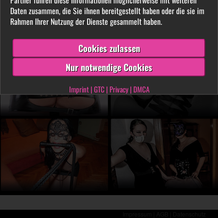
LIVE vor der Cam aus. Finde unter tausenden
Daten zusammen, die Sie ihnen bereitgestellt haben oder die sie im
privaten SM- und Fetischvideos deine dominante
Rahmen Ihrer Nutzung der Dienste gesammelt haben.
Lady und genieße die Leidenschaft, die Leiden
schafft!
Cookies zulassen
Nur notwendige Cookies
Imprint
|
GTC
|
Privacy
|
DMCA
Impressum |
AGB |
Datenschutz