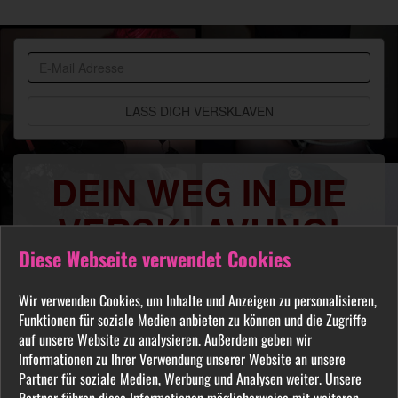
BDSM
Community
DEIN WEG IN DIE
VERSKLAVUNG!
Diese Webseite verwendet Cookies
Du sehnst Dich danach benutzt, manipuliert,
gequält oder ausgelacht zu werden? Jeder
Wir verwenden Cookies, um Inhalte und Anzeigen zu personalisieren,
FETISCH ist in unserer Community willkommen
Funktionen für soziale Medien anbieten zu können und die Zugriffe
und auch Du wirst hier Deine Herrin finden, die
auf unsere Website zu analysieren. Außerdem geben wir
Informationen zu Ihrer Verwendung unserer Website an unsere
Dich Schritt für Schritt in das Sklavenleben deiner
Partner für soziale Medien, Werbung und Analysen weiter. Unsere
Träume führt. Lebe deine dunkelsten Fantasien
Partner führen diese Informationen möglicherweise mit weiteren