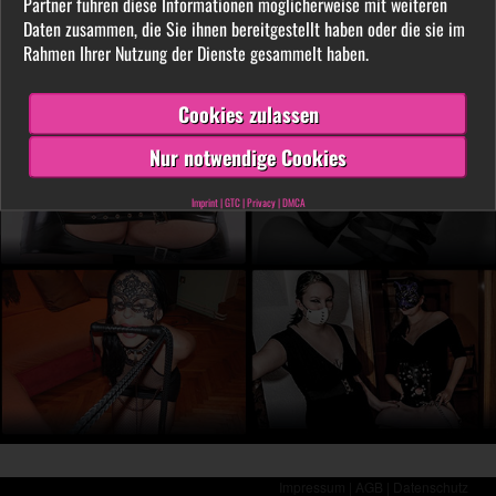
Partner führen diese Informationen möglicherweise mit weiteren
LIVE vor der Cam aus. Finde unter tausenden
Daten zusammen, die Sie ihnen bereitgestellt haben oder die sie im
privaten SM- und Fetischvideos deine dominante
Rahmen Ihrer Nutzung der Dienste gesammelt haben.
Lady und genieße die Leidenschaft, die Leiden
schafft!
Cookies zulassen
Nur notwendige Cookies
Imprint
|
GTC
|
Privacy
|
DMCA
Impressum |
AGB |
Datenschutz