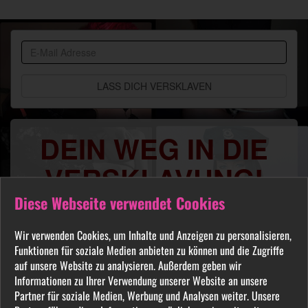
BDSM
Community
DEIN WEG IN DIE
VERSKLAVUNG!
Diese Webseite verwendet Cookies
Du sehnst Dich danach benutzt, manipuliert,
gequält oder ausgelacht zu werden? Jeder
Wir verwenden Cookies, um Inhalte und Anzeigen zu personalisieren,
FETISCH ist in unserer Community willkommen
Funktionen für soziale Medien anbieten zu können und die Zugriffe
und auch Du wirst hier Deine Herrin finden, die
auf unsere Website zu analysieren. Außerdem geben wir
Dich Schritt für Schritt in das Sklavenleben deiner
Informationen zu Ihrer Verwendung unserer Website an unsere
Partner für soziale Medien, Werbung und Analysen weiter. Unsere
Träume führt. Lebe deine dunkelsten Fantasien