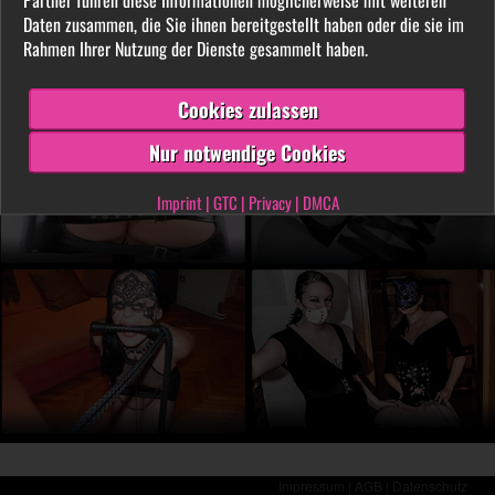
LIVE vor der Cam aus. Finde unter tausenden
Daten zusammen, die Sie ihnen bereitgestellt haben oder die sie im
privaten SM- und Fetischvideos deine dominante
Rahmen Ihrer Nutzung der Dienste gesammelt haben.
Lady und genieße die Leidenschaft, die Leiden
schafft!
Cookies zulassen
Nur notwendige Cookies
Imprint
|
GTC
|
Privacy
|
DMCA
Impressum |
AGB |
Datenschutz