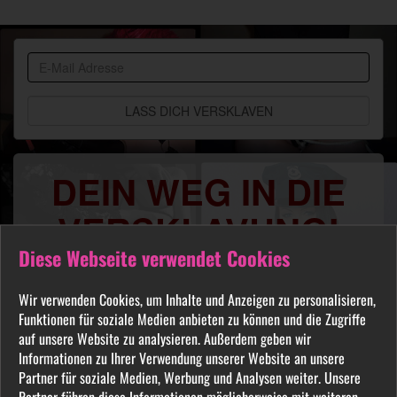
BDSM
Community
DEIN WEG IN DIE
VERSKLAVUNG!
Diese Webseite verwendet Cookies
Du sehnst Dich danach benutzt, manipuliert,
gequält oder ausgelacht zu werden? Jeder
Wir verwenden Cookies, um Inhalte und Anzeigen zu personalisieren,
FETISCH ist in unserer Community willkommen
Funktionen für soziale Medien anbieten zu können und die Zugriffe
und auch Du wirst hier Deine Herrin finden, die
auf unsere Website zu analysieren. Außerdem geben wir
Informationen zu Ihrer Verwendung unserer Website an unsere
Dich Schritt für Schritt in das Sklavenleben deiner
Partner für soziale Medien, Werbung und Analysen weiter. Unsere
Träume führt. Lebe deine dunkelsten Fantasien
Partner führen diese Informationen möglicherweise mit weiteren