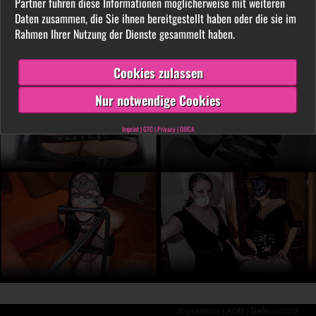
Partner führen diese Informationen möglicherweise mit weiteren
LIVE vor der Cam aus. Finde unter tausenden
Daten zusammen, die Sie ihnen bereitgestellt haben oder die sie im
privaten SM- und Fetischvideos deine dominante
Rahmen Ihrer Nutzung der Dienste gesammelt haben.
Lady und genieße die Leidenschaft, die Leiden
schafft!
Cookies zulassen
Nur notwendige Cookies
Imprint
|
GTC
|
Privacy
|
DMCA
Impressum |
AGB |
Datenschutz