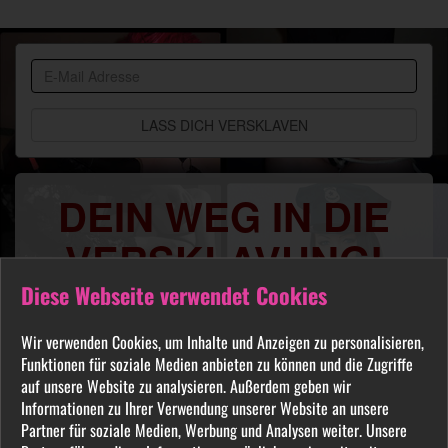
BDSM
Community
DEIN WEG IN DIE
VERSKLAVUNG!
Diese Webseite verwendet Cookies
Du sehnst Dich danach benutzt, manipuliert,
gequält oder ausgelacht zu werden? Jeder
Wir verwenden Cookies, um Inhalte und Anzeigen zu personalisieren,
FETISCH ist in unserer Community willkommen
Funktionen für soziale Medien anbieten zu können und die Zugriffe
und auch Du wirst hier Deine Herrin finden, die
auf unsere Website zu analysieren. Außerdem geben wir
Dich Schritt für Schritt in das Sklavenleben deiner
Informationen zu Ihrer Verwendung unserer Website an unsere
Partner für soziale Medien, Werbung und Analysen weiter. Unsere
Träume führt. Lebe deine dunkelsten Fantasien